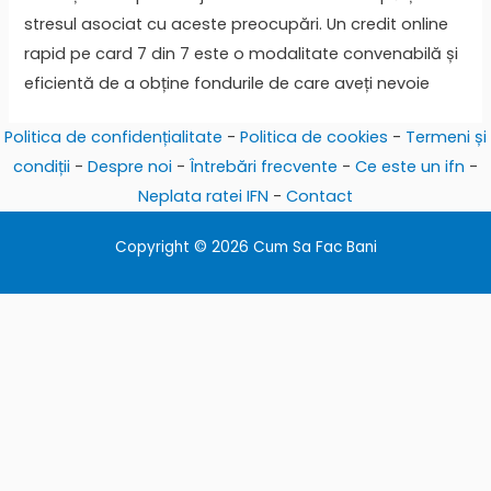
stresul asociat cu aceste preocupări. Un credit online
rapid pe card 7 din 7 este o modalitate convenabilă și
eficientă de a obține fondurile de care aveți nevoie
Politica de confidențialitate
-
Politica de cookies
-
Termeni și
condiții
-
Despre noi
-
Întrebări frecvente
-
Ce este un ifn
-
Neplata ratei IFN
-
Contact
Copyright © 2026 Cum Sa Fac Bani