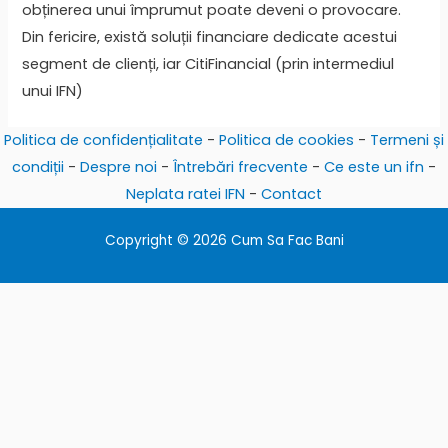
obținerea unui împrumut poate deveni o provocare.
Din fericire, există soluții financiare dedicate acestui
segment de clienți, iar CitiFinancial (prin intermediul
unui IFN)
Politica de confidențialitate
-
Politica de cookies
-
Termeni și
condiții
-
Despre noi
-
Întrebări frecvente
-
Ce este un ifn
-
Neplata ratei IFN
-
Contact
Copyright © 2026 Cum Sa Fac Bani